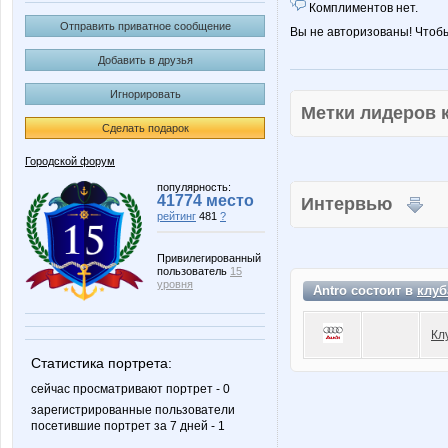
Комплиментов нет.
Отправить приватное сообщение
Вы не авторизованы! Чтоб
Добавить в друзья
Игнорировать
Метки лидеров
Сделать подарок
Городской форум
популярность:
41774 место
Интервью
рейтинг
481
?
Привилегированный
пользователь
15
уровня
Antro состоит в
клуб
Кл
Статистика портрета:
сейчас просматривают портрет - 0
зарегистрированные пользователи
посетившие портрет за 7 дней - 1